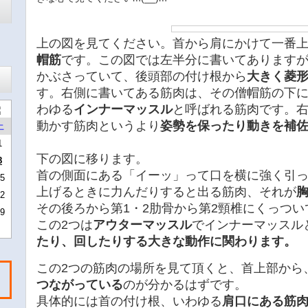
上の図を見てください。首から肩にかけて一番
帽筋
です。この図では左半分に書いてあります
かぶさっていて、後頭部の付け根から
大きく菱
す。右側に書いてある筋肉は、その僧帽筋の下
わゆる
インナーマッスル
と呼ばれる筋肉です。
動かす筋肉というより
姿勢を保ったり動きを補
土
1
下の図に移ります。
8
首の側面にある「イーッ」って口を横に強く引
5
上げるときに力んだりすると出る筋肉、それが
2
その後ろから第1・2肋骨から第2頸椎にくっつい
9
この2つは
アウターマッスル
でインナーマッスル
たり、回したりする大きな動作に関わります。
この2つの筋肉の場所を見て頂くと、首上部から
つながっている
のが分かるはずです。
。
具体的には首の付け根、いわゆる
肩口にある筋