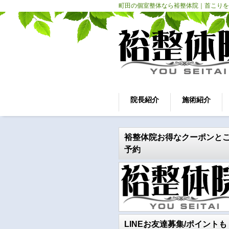
町田の個室整体なら裕整体院｜首こりを
院長紹介
施術紹介
裕整体院お得なクーポンと
予約
LINEお友達募集/ポイントも