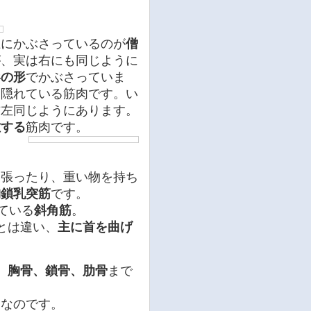
上にかぶさっているのが
僧
が、実は右にも同じように
形の形
でかぶさっていま
に隠れている筋肉です。い
右左同じようにあります。
佐する
筋肉です。
っ張ったり、重い物を持ち
胸鎖乳突筋
です。
ている
斜角筋
。
とは違い、
主に首を曲げ
、
胸骨、鎖骨、肋骨
まで
肉
なのです。