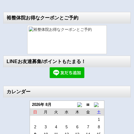
裕整体院お得なクーポンとご予約
LINEお友達募集/ポイントもたまる！
カレンダー
2026年 8月
日
月
火
水
木
金
土
1
2
3
4
5
6
7
8