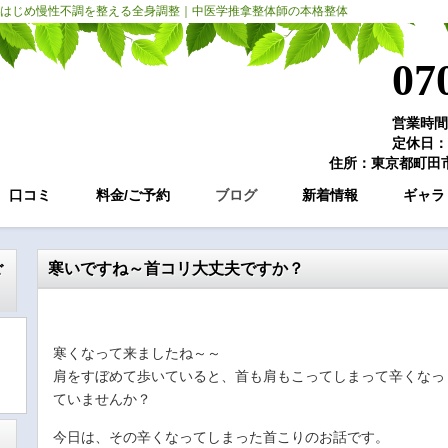
はじめ慢性不調を整える全身調整｜中医学推拿整体師の本格整体
07
営業時間：
定休日：
住所：東京都町田市
口コミ
料金/ご予約
ブログ
新着情報
ギャラ
ご
寒いですね～首コリ大丈夫ですか？
寒くなって来ましたね～～
肩をすぼめて歩いていると、首も肩もこってしまって辛くなっ
ていませんか？
今日は、その辛くなってしまった首こりのお話です。