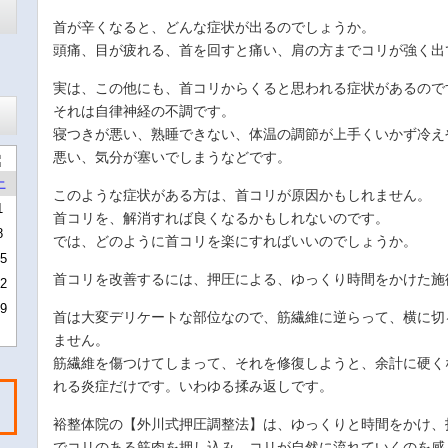
首が辛くなると、どんな症状が出るのでしょうか。
頭痛、目が疲れる、首を回すと痛い、肩の方までコリが強く出
実は、この他にも、首コリからくると思われる症状があるので
それは自律神経の不調です。
寝つきが悪い、熟睡できない、体温の調節が上手くいかず冷え
悪い、気分が塞いでしまうなどです。
土
このような症状がある方は、首コリが原因かもしれません。
1
首コリを、解消すれば良くなるかもしれないのです。
8
では、どのように首コリを楽にすればいいのでしょうか。
5
首コリを改善するには、押圧による、ゆっくり時間をかけた施
2
9
首は大変デリケートな部位なので、筋繊維に逆らって、横に切
ません。
筋繊維を傷つけてしまって、それを修復しようと、余計に硬く
れる炎症だけです。いわゆる揉み返しです。
。
裕整体院の【外川式押圧調整法】は、ゆっくりと時間をかけ、
でコリのある筋肉を押し込み、コリが自然に流れていくのを感