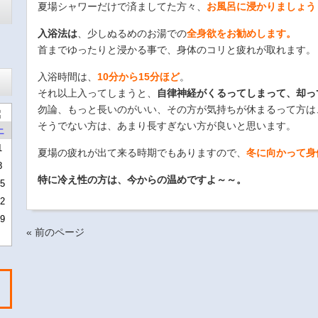
夏場シャワーだけで済ましてた方々、
お風呂に浸かりましょう
入浴法は
、少しぬるめのお湯での
全身欲をお勧めします。
首までゆったりと浸かる事で、身体のコリと疲れが取れます。
入浴時間は、
10分から15分ほど
。
それ以上入ってしまうと、
自律神経がくるってしまって、却っ
勿論、もっと長いのがいい、その方が気持ちが休まるって方は
そうでない方は、あまり長すぎない方が良いと思います。
土
1
夏場の疲れが出て来る時期でもありますので、
冬に向かって身
8
特に冷え性の方は、今からの温めですよ～～。
5
2
9
« 前のページ
。