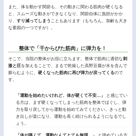
また、体を動かす関節も、その動きに関わる筋肉が硬くなる
と、スムーズな動きができなくなり、関節自体に負担がかか
り、
すり減ってしまう
こともあります（もちろん、加齢も大き
な要因の一つですが）。
整体で「干からびた筋肉」に弾力を！
そこで、当院の整体がお役に立ちます。整体で筋肉に適切な
刺
激と圧
を加えることで、まるで乾燥した高野豆腐が水を含んで
膨らむように、
硬くなった筋肉に再び弾力が戻ってくる
ので
す。
「運動を始めたいけれど、体が硬くて不安…」
と感じてい
る方は、まず硬くなってしまった筋肉を整体でほぐし、弾
力を取り戻してから運動を始めてみてください。きっと動
き出しが楽になり、運動も長く続けられるようになるでし
ょう。
「体が痛くて、運動なんてとても無理…」
と諦めている方