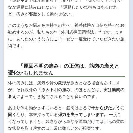
「運動不足で体が固まってしまった…」 「体が痛くて、なか
なか運動に踏み出せない」 「運動したい気持ちはあるけれ
ど、痛みが邪魔をして動かせない」
このようなお悩みをお持ちの方へ、裕整体院が自信を持ってお
勧めするのが、私たちの**「外川式押圧調整法」** です。まさ
に、あなたのような方にこそ、ぜひ一度受けていただきたい施
術です。
「原因不明の痛み」の正体は、筋肉の衰えと
硬化かもしれません
体の痛みには、病気や骨の変形が原因となる場合もあります
が、それ以外の「原因不明の痛み」のほとんどは、実は
筋肉の
衰え
によって引き起こされることが多いのです。
あまり体を動かさずにいると、筋肉はまるで
干からびたように
固く
なり、本来持っている
弾力を失ってしまいます。
一度こ
うなってしまうと、残念ながら単なる運動だけでは、元の柔軟
な状態を取り戻すのは非常に難しいのが現実です。