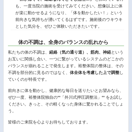
も、一度当院の施術を受けてみてください。想像以上に体
が楽に動かせるようになり、「体を動かしたい！」という
前向きな気持ちが湧いてくるはずです。施術後のウキウキ
とした気分を、ぜひご体験いただきたいです。
体の不調は、全身のバランスの乱れから
私たちの体の不調は、
経絡（気の通り道）、筋肉、神経
という
お互いに関係し合い、一つに繋がっているシステムのどこかの
バランスが崩れることで発生します。裕整体院の整体は、その
不調を部分的に見るのではなく、
体全体を考慮した上で調整
し
ていくのが特長です。
前向きに体を動かし、健康的な毎日を送りたいとお望みなら、
ぜひ一度、裕整体院独自の**「外川式押圧調整法」** をお試し
ください。きっと、その軽くなった身体に驚かれることでしょ
う。
皆様のご来院を心よりお待ちしております。