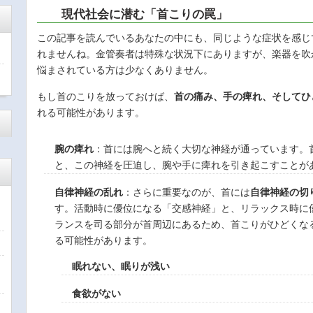
現代社会に潜む「首こりの罠」
この記事を読んでいるあなたの中にも、同じような症状を感じ
れませんね。金管奏者は特殊な状況下にありますが、楽器を吹
悩まされている方は少なくありません。
もし首のこりを放っておけば、
首の痛み、手の痺れ、そしてひ
れる可能性があります。
腕の痺れ
：首には腕へと続く大切な神経が通っています。
と、この神経を圧迫し、腕や手に痺れを引き起こすことが
自律神経の乱れ
：さらに重要なのが、首には
自律神経の切
す。活動時に優位になる「交感神経」と、リラックス時に
ランスを司る部分が首周辺にあるため、首こりがひどくな
る可能性があります。
眠れない、眠りが浅い
食欲がない