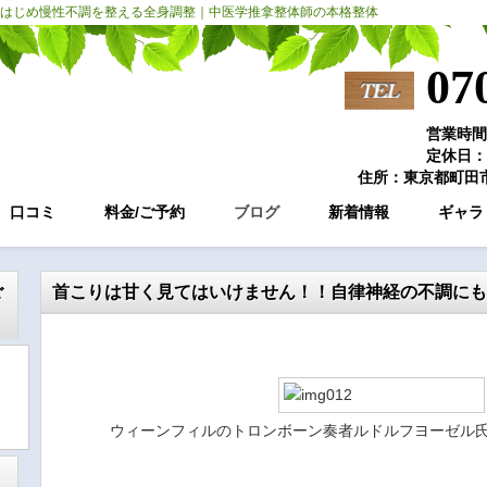
はじめ慢性不調を整える全身調整｜中医学推拿整体師の本格整体
07
営業時間：
定休日：
住所：東京都町田市
口コミ
料金/ご予約
ブログ
新着情報
ギャラ
ご
首こりは甘く見てはいけません！！自律神経の不調にも
ウィーンフィルのトロンボーン奏者ルドルフヨーゼル