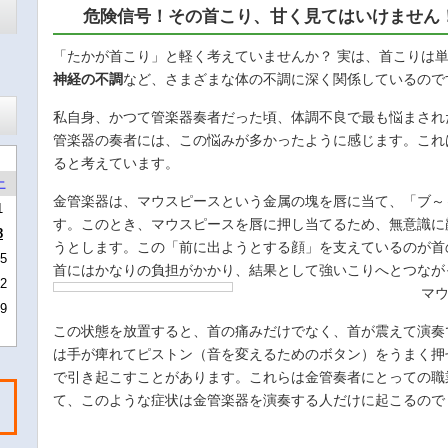
危険信号！その首こり、甘く見てはいけません
「たかが首こり」と軽く考えていませんか？ 実は、首こりは
神経の不調
など、さまざまな体の不調に深く関係しているので
私自身、かつて管楽器奏者だった頃、体調不良で最も悩まされ
管楽器の奏者には、この悩みが多かったように感じます。これ
ると考えています。
土
金管楽器は、マウスピースという金属の塊を唇に当て、「ブ～
1
す。このとき、マウスピースを唇に押し当てるため、無意識に
8
うとします。この「前に出ようとする顔」を支えているのが首
5
首にはかなりの負担がかかり、結果として強いこりへとつなが
2
マウスピ
9
この状態を放置すると、首の痛みだけでなく、首が震えて演奏
は手が痺れてピストン（音を変えるためのボタン）をうまく押
で引き起こすことがあります。これらは金管奏者にとっての職
て、このような症状は金管楽器を演奏する人だけに起こるので
。