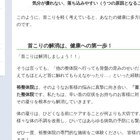
気分が優れない、落ち込みやすい（うつの原因となる
このように、首こりを軽く考えていると、あなたの健康に多方
のです。
首こりの解消は、健康への第一歩！
イ
「首こりは解消しましょう！！」
そうは言っても、「他の整体院へ行っても骨盤の歪みのせいだ
えてもほとんど首に触れてもらえなかったり…」といった経験
裕整体院
は、そのようなお客様の悩みに真摯に向き合い、
「首
た整体院
です。私たちは、辛い首の症状をお持ちのお客様に対
その凝りを根本から解消していきます。
体の凝りは、ひどくなる前にケアすることが何よりも大切です
様々な体の不調を改善し、ひいてはあらゆる病気の予防にも繋
ぜひ一度、裕整体院の専門的な施術をご体験ください。 皆様
ます！